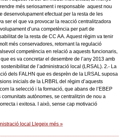
prendre més seriosament i responsable aquest nou
de desenvolupament efectuat per la resta de les
 ser el que va provocar la reacció centralitzadora
senvolupament d’una competència per part de
bilitat de la resta de CC AA. Aquest règim va tenir
molt més conservadores, retornant la regulació
lsevol competència en relació a aquests funcionaris,
 que es va concretar el desembre de l’any 2013 amb
sostenibilitat de l’administració local (LRSAL). 2.- La
lació dels FALHN que es desprèn de la LRSAL suposa
evisions inicials de la LRBRL del règim d’aquests
com la selecció i la formació, que abans de l’EBEP
s comunitats autònomes, se centralitzin de nou a
orrecta i exitosa. I això, sense cap motivació
nistració local
Llegeix més »