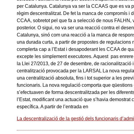
per Catalunya. Catalunya va ser la CCAAS que es va 
règim descentralitzat. De fet la manca de compromís i 
CCAA, sobretot pel que fa a selecció de nous FALHN, va
posterior. O sigui, no va ser una reacció contra el de
Catalunya, sinó com una reacció a la manca de responsa
una durada curta, a partir de propostes de regulacions 
complerta cap a l’Estat i desapoderant les CCAA de qua
excepte les simplement executores. Aquest pas enrere
la Llei 27/2013, de 27 de desembre, de racionalització i 
centralització provocada per la LARSAL La nova regu
una centralització absoluta, fins i tot superior a les pr
funcionaris. La nova regulació comporta que qüestions 
s’efectuaven de forma descentralitzada per les diferent
l’Estat, modificant una actuació que s’havia demostrat c
específica. A partir de l’entrada en
La descentralizació de la gestió dels funcionaris d’admi