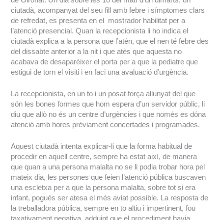
ciutadà, acompanyat del seu fill amb febre i símptomes clars
de refredat, es presenta en el mostrador habilitat per a
l’atenció presencial. Quan la recepcionista li ho indica el
ciutadà explica a la persona que l’atén, que el nen té febre des
del dissabte anterior a la nit i que atès que aquesta no
acabava de desaparèixer el porta per a que la pediatre que
estigui de torn el visiti i en faci una avaluació d’urgència.
La recepcionista, en un to i un posat força allunyat del que
són les bones formes que hom espera d’un servidor públic, li
diu que allò no és un centre d’urgències i que només es dóna
atenció amb hores prèviament concertades i programades.
Aquest ciutadà intenta explicar-li que la forma habitual de
procedir en aquell centre, sempre ha estat així, de manera
que quan a una persona malalta no se li podia trobar hora pel
mateix dia, les persones que feien l’atenció pública buscaven
una escletxa per a que la persona malalta, sobre tot si era
infant, pogués ser atesa el més aviat possible. La resposta de
la treballadora pública, sempre en to altiu i impertinent, fou
taxativament negativa, adduint que el procediment havia