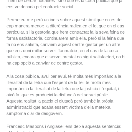
l’hem de cercar nosaltres” sinó que és la cosa pública que ja
ens ve donada pel contracte social.
Permeteu-me però un incís sobre aquest símil que no és de
cap manera menor: la diferència radica en el fet que en el cas
particular, si la gestoria que hem contractat fa la seva feina de
forma satisfactòria, continuarem amb ella, però si la feina que
fa no ens satisfà, canviem aquest centre gestor per un altre
que ens doni millor servei. Tanmateix, en el cas de la cosa
pública, encara que el servei prestat no sigui satisfactori, no hi
ha cap opció a canviar de centre gestor.
A la cosa pública, avui per avui, té molta més importància la
literalitat de la lletra que l’esperit de la llei, té molta més
importància la literalitat de la lletra que la justícia i l’equitat, i
això fa que es produeixi la disfunció del servei públic.
Aquesta realitat la pateix el ciutadà però també la pròpia
administració que acaba essent víctima d’ella mateixa,
símptoma clar de desgovern.
Francesc Maspons i Anglasell ens deixà aquesta sentència: