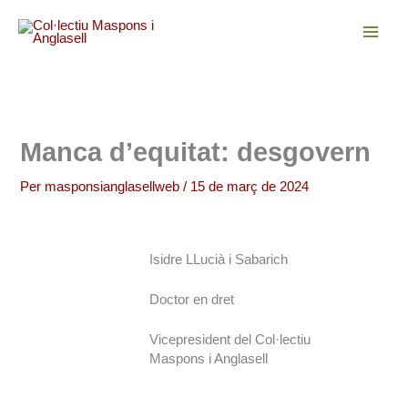
Vés
al
contingut
Manca d’equitat: desgovern
Per
masponsianglasellweb
/
15 de març de 2024
Isidre LLucià i Sabarich
Doctor en dret
Vicepresident del Col·lectiu
Maspons i Anglasell