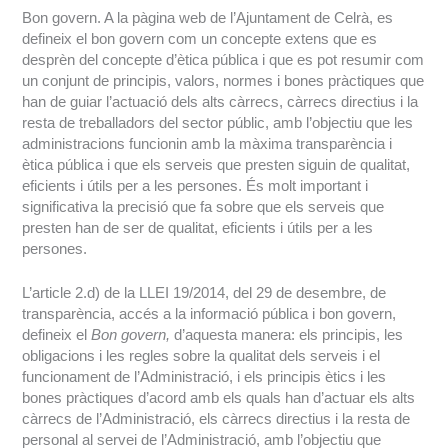
Bon govern. A la pàgina web de l’Ajuntament de Celrà, es
defineix el bon govern com un concepte extens que es
desprèn del concepte d’ètica pública i que es pot resumir com
un conjunt de principis, valors, normes i bones pràctiques que
han de guiar l’actuació dels alts càrrecs, càrrecs directius i la
resta de treballadors del sector públic, amb l’objectiu que les
administracions funcionin amb la màxima transparència i
ètica pública i que els serveis que presten siguin de qualitat,
eficients i útils per a les persones. És molt important i
significativa la precisió que fa sobre que els serveis que
presten han de ser de qualitat, eficients i útils per a les
persones.
L’article 2.d) de la LLEI 19/2014, del 29 de desembre, de
transparència, accés a la informació pública i bon govern,
defineix el
Bon govern,
d’aquesta manera: els principis, les
obligacions i les regles sobre la qualitat dels serveis i el
funcionament de l’Administració, i els principis ètics i les
bones pràctiques d’acord amb els quals han d’actuar els alts
càrrecs de l’Administració, els càrrecs directius i la resta de
personal al servei de l’Administració, amb l’objectiu que