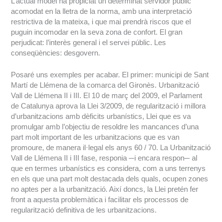
L’actual model ha propiciat un determinat servidor públic
acomodat en la lletra de la norma, amb una interpretació
restrictiva de la mateixa, i que mai prendrà riscos que el
puguin incomodar en la seva zona de confort. El gran
perjudicat: l’interès general i el servei públic. Les
conseqüències: desgovern.
Posaré uns exemples per acabar. El primer: municipi de Sant
Martí de Llémena de la comarca del Gironès. Urbanització
Vall de Llémena II i III. El 10 de març del 2009, el Parlament
de Catalunya aprova la Llei 3/2009, de regularització i millora
d’urbanitzacions amb dèficits urbanístics, Llei que es va
promulgar amb l’objectiu de resoldre les mancances d’una
part molt important de les urbanitzacions que es van
promoure, de manera il·legal els anys 60 / 70. La Urbanització
Vall de Llémena II i III fase, responia ─i encara respon─ al
que en termes urbanístics es considera, com a uns terrenys
en els que una part molt destacada dels quals, ocupen zones
no aptes per a la urbanització. Així doncs, la Llei pretén fer
front a aquesta problemàtica i facilitar els processos de
regularització definitiva de les urbanitzacions.