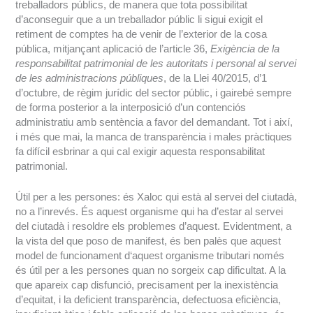
treballadors públics, de manera que tota possibilitat
d’aconseguir que a un treballador públic li sigui exigit el
retiment de comptes ha de venir de l’exterior de la cosa
pública, mitjançant aplicació de l’article 36,
Exigència de la
responsabilitat patrimonial de les autoritats i personal al servei
de les administracions públiques
, de la Llei 40/2015, d’1
d’octubre, de règim jurídic del sector públic, i gairebé sempre
de forma posterior a la interposició d’un contenciós
administratiu amb sentència a favor del demandant. Tot i així,
i més que mai, la manca de transparència i males pràctiques
fa difícil esbrinar a qui cal exigir aquesta responsabilitat
patrimonial.
Útil per a les persones: és Xaloc qui està al servei del ciutadà,
no a l’inrevés. És aquest organisme qui ha d’estar al servei
del ciutadà i resoldre els problemes d’aquest. Evidentment, a
la vista del que poso de manifest, és ben palès que aquest
model de funcionament d‘aquest organisme tributari només
és útil per a les persones quan no sorgeix cap dificultat. A la
que apareix cap disfunció, precisament per la inexistència
d’equitat, i la deficient transparència, defectuosa eficiència,