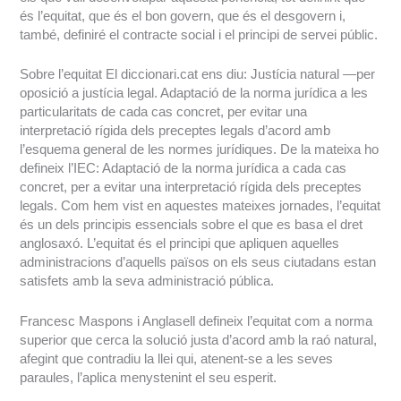
és l’equitat, que és el bon govern, que és el desgovern i,
també, definiré el contracte social i el principi de servei públic.
Sobre l’equitat El diccionari.cat ens diu: Justícia natural —per
oposició a justícia legal. Adaptació de la norma jurídica a les
particularitats de cada cas concret, per evitar una
interpretació rígida dels preceptes legals d’acord amb
l’esquema general de les normes jurídiques. De la mateixa ho
defineix l’IEC: Adaptació de la norma jurídica a cada cas
concret, per a evitar una interpretació rígida dels preceptes
legals. Com hem vist en aquestes mateixes jornades, l’equitat
és un dels principis essencials sobre el que es basa el dret
anglosaxó. L’equitat és el principi que apliquen aquelles
administracions d’aquells països on els seus ciutadans estan
satisfets amb la seva administració pública.
Francesc Maspons i Anglasell defineix l’equitat com a norma
superior que cerca la solució justa d’acord amb la raó natural,
afegint que contradiu la llei qui, atenent-se a les seves
paraules, l’aplica menystenint el seu esperit.