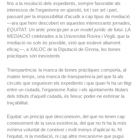
fins a la resolució dels expedients, sempre favorable als
interessos de l’organisme en qüestió, tot i ser art i part,
passant per la impossibilitat d’acudir a cap tipus de mediació
—ara que hem descobert en aquestes interessants jornades,
EQUITAT. Un antic principi per a un model jurídic de futur. LA
MEDIACIÓ
celebrades a la Universitat Rovira i Virgili, que la
mediació no sols és possible, sinó que esdevé altament
eficaç—, a XALOC de la Diputació de Girona, les bones
pràctiques són inexistents
Transparència: la manca de bones pràctiques comporta, al
mateix temps, una manca de transparència pel que fa als
circuits que segueixen els expedients i que quan hi ha un litigi
entre un ciutadà, l’organisme Xaloc i els ajuntaments titulars
dels tributs d’aquell ciutadà, és feixuc poder-ne esbrinar la
traçabilitat.
Equitat: un principi que desconeixen, del que no tenen cap
coneixement de la seva existència, del que no hi ha la més
mínima voluntat de conèixer i molt menys d’aplicar-lo. Ni
l’equitat, ni la mediació, ni cap altre mecanisme que pugui