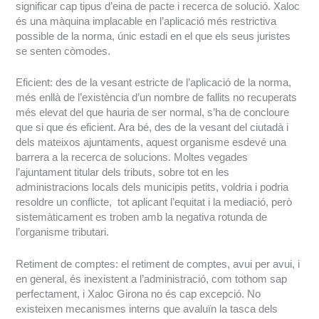
significar cap tipus d’eina de pacte i recerca de solució. Xaloc
és una màquina implacable en l’aplicació més restrictiva
possible de la norma, únic estadi en el que els seus juristes
se senten còmodes.
Eficient: des de la vesant estricte de l’aplicació de la norma,
més enllà de l’existència d’un nombre de fallits no recuperats
més elevat del que hauria de ser normal, s’ha de concloure
que si que és eficient. Ara bé, des de la vesant del ciutadà i
dels mateixos ajuntaments, aquest organisme esdevé una
barrera a la recerca de solucions. Moltes vegades
l’ajuntament titular dels tributs, sobre tot en les
administracions locals dels municipis petits, voldria i podria
resoldre un conflicte, tot aplicant l’equitat i la mediació, però
sistemàticament es troben amb la negativa rotunda de
l’organisme tributari.
Retiment de comptes: el retiment de comptes, avui per avui, i
en general, és inexistent a l’administració, com tothom sap
perfectament, i Xaloc Girona no és cap excepció. No
existeixen mecanismes interns que avaluïn la tasca dels