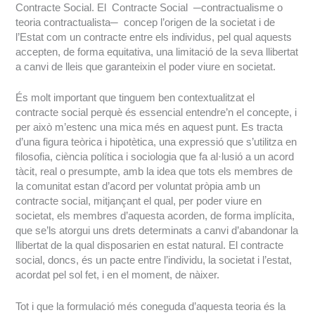
Contracte Social. El Contracte Social ─contractualisme o
teoria contractualista─ concep l’origen de la societat i de
l’Estat com un contracte entre els individus, pel qual aquests
accepten, de forma equitativa, una limitació de la seva llibertat
a canvi de lleis que garanteixin el poder viure en societat.
És molt important que tinguem ben contextualitzat el
contracte social perquè és essencial entendre’n el concepte, i
per això m’estenc una mica més en aquest punt. Es tracta
d’una figura teòrica i hipotètica, una expressió que s’utilitza en
filosofia, ciència política i sociologia que fa al·lusió a un acord
tàcit, real o presumpte, amb la idea que tots els membres de
la comunitat estan d’acord per voluntat pròpia amb un
contracte social, mitjançant el qual, per poder viure en
societat, els membres d’aquesta acorden, de forma implícita,
que se’ls atorgui uns drets determinats a canvi d’abandonar la
llibertat de la qual disposarien en estat natural. El contracte
social, doncs, és un pacte entre l’individu, la societat i l’estat,
acordat pel sol fet, i en el moment, de nàixer.
Tot i que la formulació més coneguda d’aquesta teoria és la