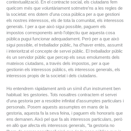
contextualització. En el contracte social, els ciutadans fem
quelcom més que voluntàriament sotmetre’ns a les regles de
la societat: ens dotem d’una cosa pública per a que gestioni
els nostres interessos, els de tota la comunitat, els interessos
generals. I per a que això sigui possible, paguem els
impostos corresponents amb l’objectiu que aquesta cosa
pública pugui funcionar adequadament. Però per a que això
sigui possible, el treballador públic, ha d’haver entès, assumit
i interioritzat el concepte de servei públic. El treballador públic
és un servidor públic que percep els seus emoluments dels
mateixos ciutadans, a través dels impostos, per a que
gestionin els interessos públics, els interessos generals, els
interessos propis de la societat i dels ciutadans.
Ho entendrem ràpidament amb un símil d’un instrument ben
habitual: les gestories. Tots nosaltres contractem el servei
d’una gestoria per a resoldre infinitat d’assumptes particulars i
personals. Posem aquests assumptes en mans de la
gestoria, aquesta fa la seva feina, i paguem els honoraris que
ens demanen. Això pel que fa als interessos particulars, però
en allò que afecta els interessos generals, “la gestoria no