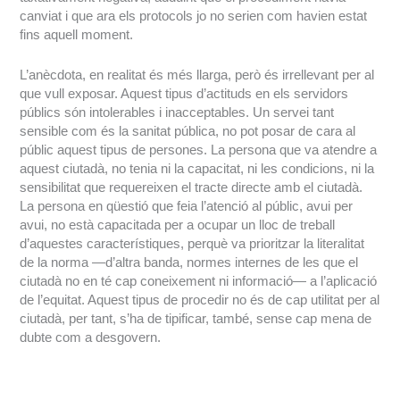
canviat i que ara els protocols jo no serien com havien estat
fins aquell moment.
L’anècdota, en realitat és més llarga, però és irrellevant per al
que vull exposar. Aquest tipus d’actituds en els servidors
públics són intolerables i inacceptables. Un servei tant
sensible com és la sanitat pública, no pot posar de cara al
públic aquest tipus de persones. La persona que va atendre a
aquest ciutadà, no tenia ni la capacitat, ni les condicions, ni la
sensibilitat que requereixen el tracte directe amb el ciutadà.
La persona en qüestió que feia l’atenció al públic, avui per
avui, no està capacitada per a ocupar un lloc de treball
d’aquestes característiques, perquè va prioritzar la literalitat
de la norma —d’altra banda, normes internes de les que el
ciutadà no en té cap coneixement ni informació— a l’aplicació
de l’equitat. Aquest tipus de procedir no és de cap utilitat per al
ciutadà, per tant, s’ha de tipificar, també, sense cap mena de
dubte com a desgovern.