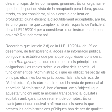
dels municipis de les comarques gironines. És un organisme
que des del punt de vista de la recaptació pura i dura,
grosso
modo
, es pot considerar, si no s’entra a analitzar en
profunditat, d’una eficiència discutiblement acceptable, ara bé,
és un organisme que compleix amb els requisits de l’article 2
de la LLEI 19/2014 per a considerar-lo un instrument de bon
govern? Rotundament no!
Recordem que l’article 2.d) de la LLEI 19/2014, del 29 de
desembre, de transparència, accés a la informació pública i
bon govern, estableix que per a que pugui ésser considerat
com a
Bon govern,
cal que es respectin els principis, les
obligacions i les regles sobre la qualitat dels serveis i el
funcionament de l’Administració, i que és obligat respectar els
principis ètics i les bones pràctiques. Els alts càrrecs de
l’Administració, els càrrecs directius i la resta de personal al
servei de l’Administració, han d’actuar amb l’objectiu que
aquesta funcioni amb la màxima transparència, qualitat i
equitat, i amb garantia de retiment de comptes. És un
plantejament que equival a afirmar que els serveis que
presten les administracions públiques han de ser de qualitat,