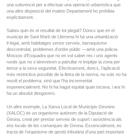
una subvenció per a efectuar una operació urbanística que
una altre disposició del mateix Departament ho prohibia
explícitament.
Sabeu quin és el resultat de tot plegat? Doncs que en el
municipi de Sant Martí de Llémena hi ha una urbanització
il·legal, amb habitatges sense serveis, barraquisme
descontrolat, problemes d’ordre públic —amb una policia-
Mossos d’Esquadra que no en vol saber res i uns agents
rurals que no s’atreveixen a patrullar ni trepitjar la zona per
temor a la seva seguretat. Efectivament, doncs, l’aplicació
més restrictiva possible de la lletra de la norma, no sols no ha
resolt el problema, sinó que l’ha incrementat
exponencialment. No hi ha hagut equitat quan tocava, i ara hi
ha un absolut desgovern.
Un altre exemple, La Xarxa Local de Municipis Gironins
(XALOC) és un organisme autònom de la Diputació de
Girona, creat per prestar serveis de suport i assistència als
ens locals de les comarques de Girona. Essencialment, es
tracta de l’organisme de gestió tributària d’una part important