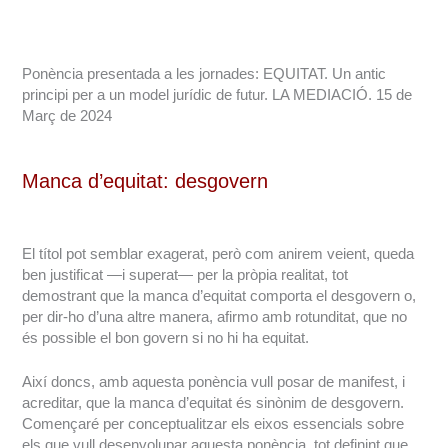
Ponència presentada a les jornades: EQUITAT. Un antic
principi per a un model jurídic de futur. LA MEDIACIÓ. 15 de
Març de 2024
Manca d’equitat: desgovern
El títol pot semblar exagerat, però com anirem veient, queda
ben justificat —i superat— per la pròpia realitat, tot
demostrant que la manca d’equitat comporta el desgovern o,
per dir-ho d’una altre manera, afirmo amb rotunditat, que no
és possible el bon govern si no hi ha equitat.
Així doncs, amb aquesta ponència vull posar de manifest, i
acreditar, que la manca d’equitat és sinònim de desgovern.
Començaré per conceptualitzar els eixos essencials sobre
els que vull desenvolupar aquesta ponència, tot definint que