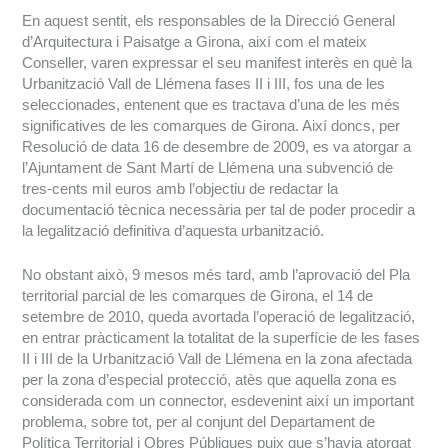
En aquest sentit, els responsables de la Direcció General
d’Arquitectura i Paisatge a Girona, així com el mateix
Conseller, varen expressar el seu manifest interès en què la
Urbanització Vall de Llémena fases II i III, fos una de les
seleccionades, entenent que es tractava d’una de les més
significatives de les comarques de Girona. Així doncs, per
Resolució de data 16 de desembre de 2009, es va atorgar a
l’Ajuntament de Sant Martí de Llémena una subvenció de
tres-cents mil euros amb l’objectiu de redactar la
documentació tècnica necessària per tal de poder procedir a
la legalització definitiva d’aquesta urbanització.
No obstant això, 9 mesos més tard, amb l’aprovació del Pla
territorial parcial de les comarques de Girona, el 14 de
setembre de 2010, queda avortada l’operació de legalització,
en entrar pràcticament la totalitat de la superfície de les fases
II i III de la Urbanització Vall de Llémena en la zona afectada
per la zona d’especial protecció, atès que aquella zona es
considerada com un connector, esdevenint així un important
problema, sobre tot, per al conjunt del Departament de
Política Territorial i Obres Públiques puix que s’havia atorgat