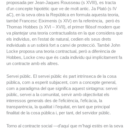
proposada per Jean-Jaques Rousseau (s XVIII), es tracta
d’un concepte hipotètic que ve de molt antic. Ja Plató (s IV
aC), en la seva obra la República en formula aquesta teoria,
també Francesc Eiximenis (s XIV) en fa referència, però és
Thomas Hobbes (s XVI – XVII), el primer filòsof modern que
va plantejar una teoria contractualista en la que considera que
els individus, en l’estat de natural, cedien els seus drets
individuals a un sobirà fort a canvi de protecció. També John
Locke proposa una teoria contractual, però a diferència de
Hobbes, Locke creu que és cada individu qui implícitament fa
un contracte amb els altres.
Servei públic. El servei públic és part intrínseca de la cosa
pública, com a esperit subjacent, com a concepte general,
com a paradigma del que significa aquest sintagma: servei
públic, servei a la comunitat, servir amb objectivitat els
interessos generals des de l’eficiència, l’eficàcia, la
transparència, la qualitat i l’equitat, en tant que principal
finalitat de la cosa pública i, per tant, del servidor públic.
Torno al contracte social —d’aquí que m’hagi estès en la seva