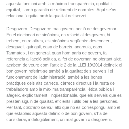
aquesta funcioni amb la màxima transparència, qualitat i
equitat
, i amb garantia de retiment de comptes. Aquí se’ns
relaciona l’equitat amb la qualitat del servei.
Desgovern. Desgovern: mal govern, acció de desgovernar.
En el diccionari de sinònims, en relació al desgovern, hi
trobem, entre altres, els sinònims següents: desconcert,
desgavell, guirigall, casa de barrets, anarquia, caos.
Tanmateix, i en general, quan hom parla de govern, fa
referencia a l’acció política, al fet de governar, no obstant això,
acabem de veure com l’article 2 de la LLEI 19/2014 defineix el
bon govern referint-se també a la qualitat dels serveis i el
funcionament de l’administració, també a les bones
pràctiques dels alts càrrecs, càrrecs directius i la resta de
treballadors amb la màxima transparència i ètica pública i
afegeix, explícitament i inqüestionable, que els serveis que es
presten siguin de qualitat, eficients i útils per a les persones.
Per tant
, contrario sensu
, allò que no es correspongui amb el
que estableix aquesta definició de bon govern, s’ha de
considerar, indefugiblement, un mal govern o desgovern.