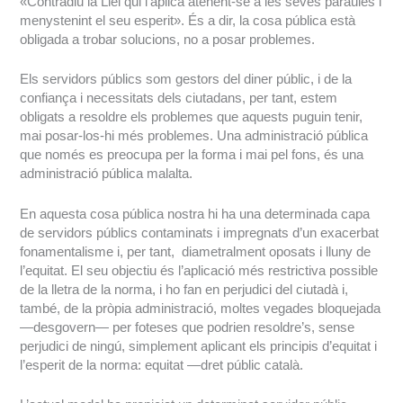
«Contradiu la Llei qui l’aplica atenent-se a les seves paraules i
menystenint el seu esperit». És a dir, la cosa pública està
obligada a trobar solucions, no a posar problemes.
Els servidors públics som gestors del diner públic, i de la
confiança i necessitats dels ciutadans, per tant, estem
obligats a resoldre els problemes que aquests puguin tenir,
mai posar-los-hi més problemes. Una administració pública
que només es preocupa per la forma i mai pel fons, és una
administració pública malalta.
En aquesta cosa pública nostra hi ha una determinada capa
de servidors públics contaminats i impregnats d’un exacerbat
fonamentalisme i, per tant, diametralment oposats i lluny de
l’equitat. El seu objectiu és l’aplicació més restrictiva possible
de la lletra de la norma, i ho fan en perjudici del ciutadà i,
també, de la pròpia administració, moltes vegades bloquejada
—desgovern— per foteses que podrien resoldre’s, sense
perjudici de ningú, simplement aplicant els principis d’equitat i
l’esperit de la norma: equitat —dret públic català.