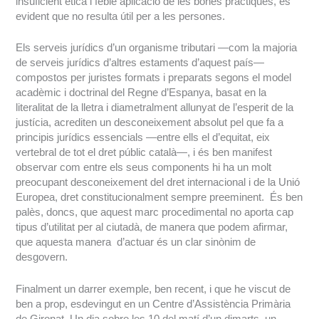
insuficient ètica i feble aplicació de les bones pràctiques, és
evident que no resulta útil per a les persones.
Els serveis jurídics d’un organisme tributari —com la majoria
de serveis jurídics d’altres estaments d’aquest país—
compostos per juristes formats i preparats segons el model
acadèmic i doctrinal del Regne d’Espanya, basat en la
literalitat de la lletra i diametralment allunyat de l’esperit de la
justícia, acrediten un desconeixement absolut pel que fa a
principis jurídics essencials —entre ells el d’equitat, eix
vertebral de tot el dret públic català—, i és ben manifest
observar com entre els seus components hi ha un molt
preocupant desconeixement del dret internacional i de la Unió
Europea, dret constitucionalment sempre preeminent. És ben
palès, doncs, que aquest marc procedimental no aporta cap
tipus d’utilitat per al ciutadà, de manera que podem afirmar,
que aquesta manera d’actuar és un clar sinònim de
desgovern.
Finalment un darrer exemple, ben recent, i que he viscut de
ben a prop, esdevingut en un Centre d’Assistència Primària
de Gironat. Un dia sobre les 10 del matí d’un dimarts, un